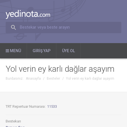
Bestekar veya beste arayın
MENÜ
GIRIŞ YAP
ÜYE OL
Yol verin ey karlı dağlar aşayım
Burdasınız:
Anasayfa
/
Besteler
/
Yol verin ey karlı dağlar aşayım
TRT Repertuar Numarası:
11533
Bestekarı