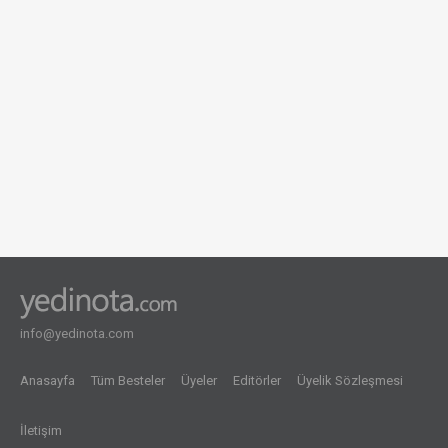
info@yedinota.com
Anasayfa
Tüm Besteler
Üyeler
Editörler
Üyelik Sözleşmesi
İletişim