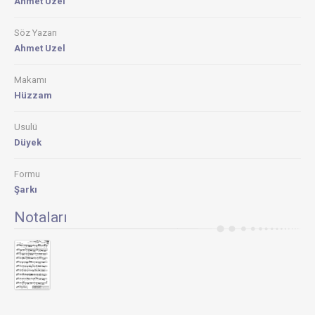
Ahmet Uzel
Söz Yazarı
Ahmet Uzel
Makamı
Hüzzam
Usulü
Düyek
Formu
Şarkı
Notaları