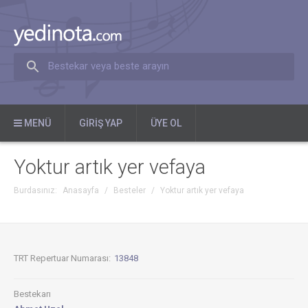
Bestekar veya beste arayın
MENÜ
GIRIŞ YAP
ÜYE OL
Yoktur artık yer vefaya
Burdasınız:
Anasayfa
/
Besteler
/
Yoktur artık yer vefaya
TRT Repertuar Numarası:
13848
Bestekarı