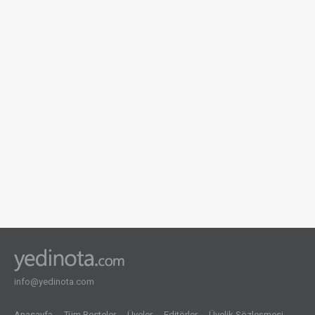
info@yedinota.com
Anasayfa
Tüm Besteler
Üyeler
Editörler
Üyelik Sözleşmesi