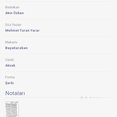
Bestekarı
Akın Özkan
Söz Yazarı
Mehmet Turan Yarar
Makamı
Bayatiaraban
Usulü
Aksak
Formu
Şarkı
Notaları