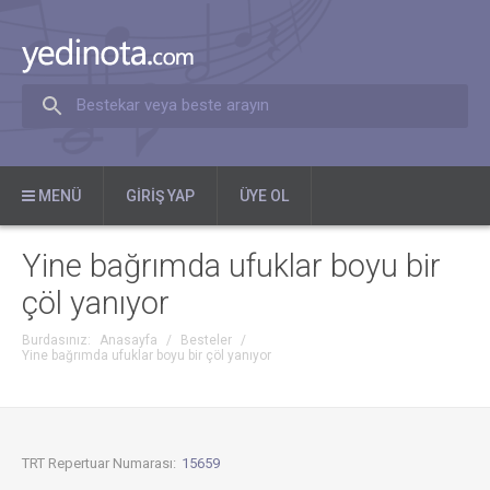
Bestekar veya beste arayın
MENÜ
GIRIŞ YAP
ÜYE OL
Yine bağrımda ufuklar boyu bir
çöl yanıyor
Burdasınız:
Anasayfa
/
Besteler
/
Yine bağrımda ufuklar boyu bir çöl yanıyor
TRT Repertuar Numarası:
15659