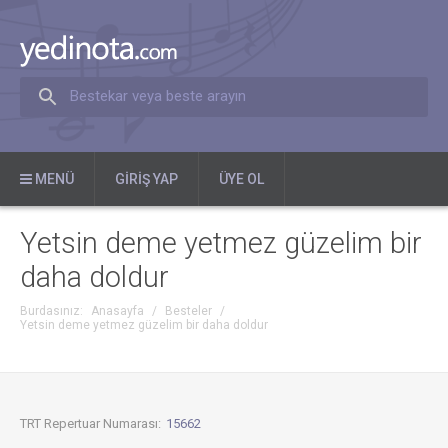
Bestekar veya beste arayın
MENÜ
GIRIŞ YAP
ÜYE OL
Yetsin deme yetmez güzelim bir
daha doldur
Burdasınız:
Anasayfa
/
Besteler
/
Yetsin deme yetmez güzelim bir daha doldur
TRT Repertuar Numarası:
15662