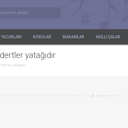
ya beste arayın
 YAZARLARI
KOROLAR
MAKAMLAR
AKILLI ÇALAR
ertler yatağıdır
dertler yatağıdır