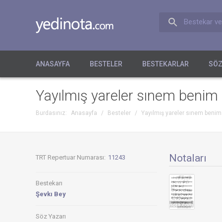
Bestekar ve
ANASAYFA
BESTELER
BESTEKARLAR
SÖZ
Yayılmış yareler sınem benim d
Burdasınız:
Anasayfa
/
Besteler
/
Yayılmış yareler sınem benim 
Notaları
TRT Repertuar Numarası:
11243
Bestekarı
Şevkı Bey
Söz Yazarı