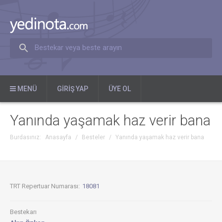
Bestekar veya beste arayın
MENÜ
GIRIŞ YAP
ÜYE OL
Yanında yaşamak haz verir bana
Burdasınız:
Anasayfa
/
Besteler
/
Yanında yaşamak haz verir bana
TRT Repertuar Numarası:
18081
Bestekarı