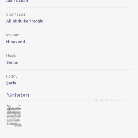
Akın Özkan
Söz Yazarı
Ali Abdülkerimoğlu
Makamı
Nihavend
Usulü
Semaı
Formu
Şarkı
Notaları