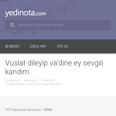
Bestekar veya beste arayın
MENÜ
GIRIŞ YAP
ÜYE OL
Vuslat dileyip va'dine ey sevgili
kandım
Burdasınız:
Anasayfa
/
Besteler
/
Vuslat dileyip va'dine ey sevgili kandım
TRT Repertuar Numarası:
10993