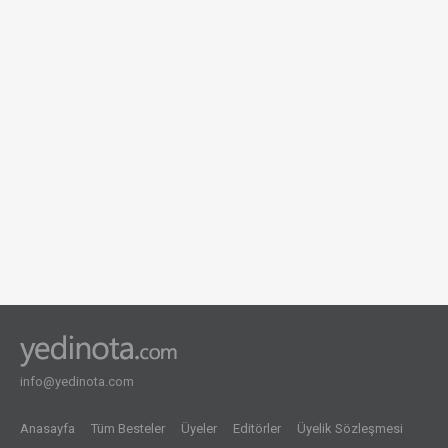
info@yedinota.com
Anasayfa
Tüm Besteler
Üyeler
Editörler
Üyelik Sözleşmesi