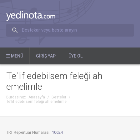
Bestekar veya beste arayın
MENÜ
GIRIŞ YAP
ÜYE OL
Te'lif edebilsem feleği ah
emelimle
Burdasınız:
Anasayfa
/
Besteler
/
Te'lif edebilsem feleği ah emelimle
TRT Repertuar Numarası:
10624