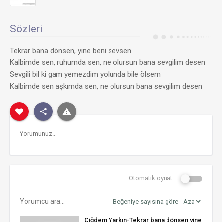
Sözleri
Tekrar bana dönsen, yine beni sevsen
Kalbimde sen, ruhumda sen, ne olursun bana sevgilim desen
Sevgili bil ki gam yemezdim yolunda bile ölsem
Kalbimde sen aşkımda sen, ne olursun bana sevgilim desen
Otomatik oynat
Çiğdem Yarkın-Tekrar bana dönsen yine