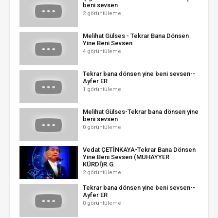
beni sevsen
2 görüntüleme
Melihat Gülses - Tekrar Bana Dönsen
Yine Beni Sevsen
4 görüntüleme
Tekrar bana dönsen yine beni sevsen--
Ayfer ER
1 görüntüleme
Melihat Gülses-Tekrar bana dönsen yine
beni sevsen
0 görüntüleme
Vedat ÇETİNKAYA-Tekrar Bana Dönsen
Yine Beni Sevsen (MUHAYYER
KÜRDİ)R.G.
2 görüntüleme
Tekrar bana dönsen yine beni sevsen--
Ayfer ER
0 görüntüleme