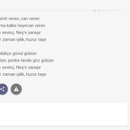
a ümit veren, can veren
ima kalbe heyecan veren
e sevinç, Neş'e yaraşır
 zaman iyilik, huzur taşır
ndükçe gönül gülsün
ilsin, penbe tende göz gülsün
e sevinç, Neş'e yaraşır
 zaman iyilik, huzur taşır