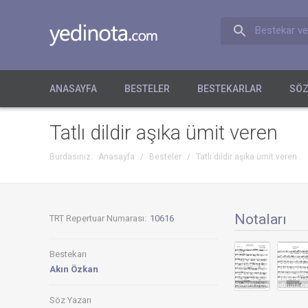
Bestekar ve
ANASAYFA
BESTELER
BESTEKARLAR
SÖZ
Tatlı dildir aşıka ümit veren
Burdasınız:
Anasayfa
/
Besteler
/
Tatlı dildir aşıka ümit veren
Notaları
TRT Repertuar Numarası:
10616
Bestekarı
Akın Özkan
Söz Yazarı