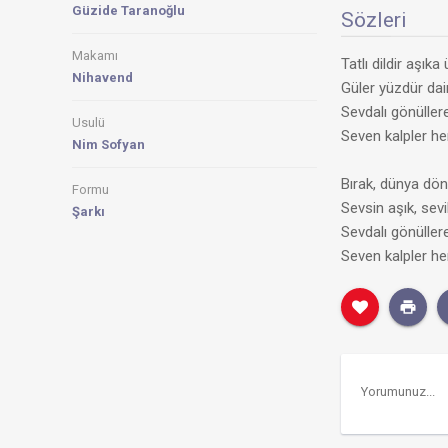
Güzide Taranoğlu
Sözleri
Makamı
Tatlı dildir aşık
Nihavend
Güler yüzdür da
Sevdalı gönüller
Usulü
Seven kalpler her
Nim Sofyan
Bırak, dünya dö
Formu
Sevsin aşık, sev
Şarkı
Sevdalı gönüller
Seven kalpler her