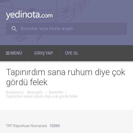
Bestekar veya beste arayın
MENÜ
GIRIŞ YAP
ÜYE OL
Tapınırdım sana ruhum diye çok
gördü felek
Burdasınız:
Anasayfa
/
Besteler
/
Tapınırdım sana ruhum diye çok gördü felek
TRT Repertuar Numarası:
10595