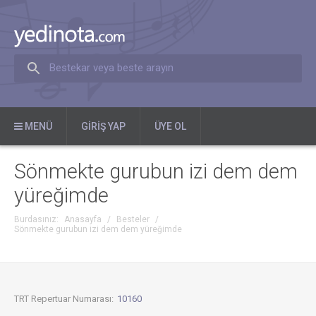
Bestekar veya beste arayın
MENÜ
GIRIŞ YAP
ÜYE OL
Sönmekte gurubun izi dem dem
yüreğimde
Burdasınız:
Anasayfa
/
Besteler
/
Sönmekte gurubun izi dem dem yüreğimde
TRT Repertuar Numarası:
10160