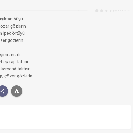
, ışıktan büyü
bozar gözlerin
an ipek örtüyü
üzer gözlerin
aşımdan alır
h şarap tattırır
 kemend taktırır
p, çözer gözlerin