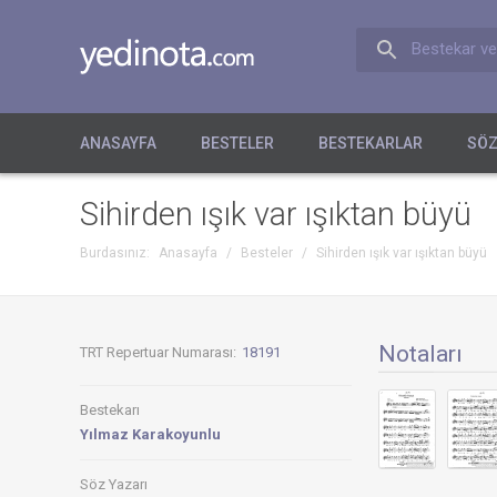
Bestekar ve
ANASAYFA
BESTELER
BESTEKARLAR
SÖZ
Sihirden ışık var ışıktan büyü
Burdasınız:
Anasayfa
/
Besteler
/
Sihirden ışık var ışıktan büyü
Notaları
TRT Repertuar Numarası:
18191
Bestekarı
Yılmaz Karakoyunlu
Söz Yazarı