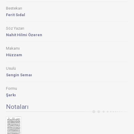
Bestekarı
Ferit Sıdal
Söz Yazarı
Nahit Hilmi Özeren
Makamı
Hüzzam
Usulü
Sengin Semaı
Formu
Şarkı
Notaları