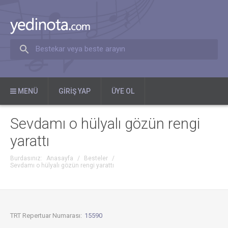
Bestekar veya beste arayın
MENÜ
GIRIŞ YAP
ÜYE OL
Sevdamı o hülyalı gözün rengi
yarattı
Burdasınız:
Anasayfa
/
Besteler
/
Sevdamı o hülyalı gözün rengi yarattı
TRT Repertuar Numarası:
15590