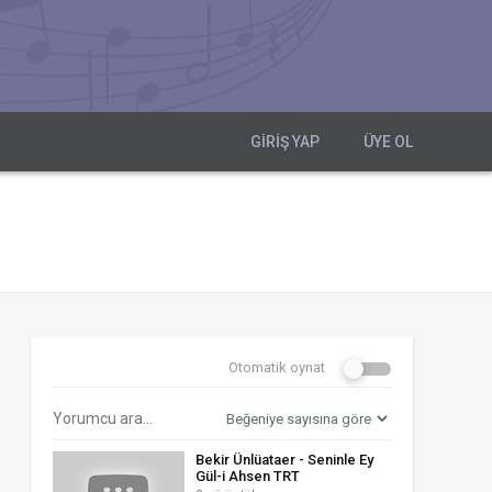
GIRIŞ YAP
ÜYE OL
Otomatik oynat
Bekir Ünlüataer - Seninle Ey
Gül-i Ahsen TRT