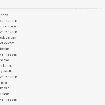
 ahsen
 vermezsen
n incinsen
 vermezsen
aşk derdim
er çektim
dettim
 vermezsen
nnetme
mi ketme
şiddetle
 vermezsen
 ısrar
im var
tekrar
 vermezsen