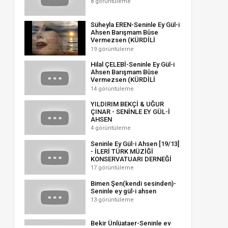
8 görüntüleme
Süheyla EREN-Seninle Ey Gül-i
Ahsen Barışmam Bûse
Vermezsen (KÜRDİLİ
HİCAZKÂR)R.G.
19 görüntüleme
Hilal ÇELEBİ-Seninle Ey Gül-i
Ahsen Barışmam Bûse
Vermezsen (KÜRDİLİ
(HİCAZKÂR)R.G..
14 görüntüleme
YILDIRIM BEKÇİ & UĞUR
ÇINAR - SENİNLE EY GÜL-İ
AHSEN
4 görüntüleme
Seninle Ey Gül-i Ahsen [19/13]
- İLERİ TÜRK MÜZİĞİ
KONSERVATUARI DERNEĞİ
17 görüntüleme
Bimen Şen(kendi sesinden)-
Seninle ey gül-i ahsen
13 görüntüleme
Bekir Ünlüataer-Seninle ey