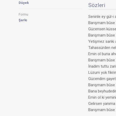
Düyek
Sözleri
Formu
Seninle ey gül-i
Şarkı
Barışmam bûse
Gücensen küsse
Barışmam bûse
Yetişmez sanki 
Tahassürden nel
Emin ol buna ah
Barışmam bûse
İnadım tuttu za
Lüzum yok fikri
Gücendim gayet 
Barışmam bûse
Bana beyhudedir
Emin ol ki yemin
Gelirsen yanıma 
Barışmam bûse