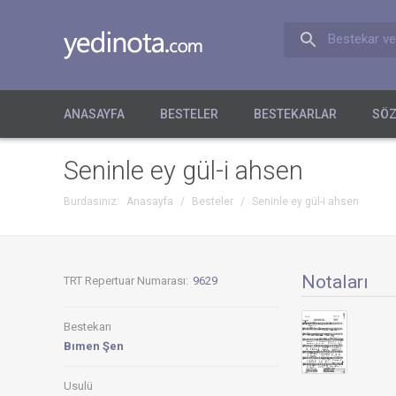
Bestekar ve
ANASAYFA
BESTELER
BESTEKARLAR
SÖZ
Seninle ey gül-i ahsen
Burdasınız:
Anasayfa
/
Besteler
/
Seninle ey gül-i ahsen
Notaları
TRT Repertuar Numarası:
9629
Bestekarı
Bımen Şen
Usulü