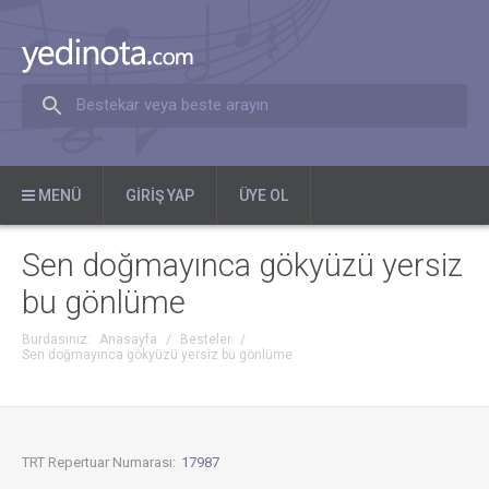
Bestekar veya beste arayın
MENÜ
GIRIŞ YAP
ÜYE OL
Sen doğmayınca gökyüzü yersiz
bu gönlüme
Burdasınız:
Anasayfa
/
Besteler
/
Sen doğmayınca gökyüzü yersiz bu gönlüme
TRT Repertuar Numarası:
17987