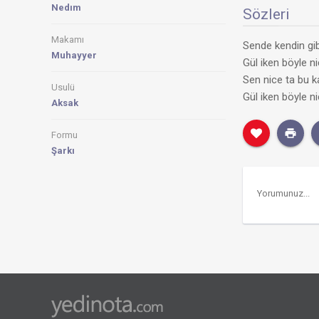
Nedım
Sözleri
Makamı
Sende kendin gib
Muhayyer
Gül iken böyle n
Sen nice ta bu k
Usulü
Gül iken böyle n
Aksak
Formu
Şarkı