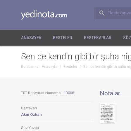
Bestekar ve
ANASAYFA
BESTELER
BESTEKARLAR
SÖZ
Sen de kendin gibi bir şuha n
Burdasınız:
Anasayfa
/
Besteler
/
Sen de kendin gibi bir şuha n
Notaları
TRT Repertuar Numarası:
13006
Bestekarı
Akın Özkan
Söz Yazarı