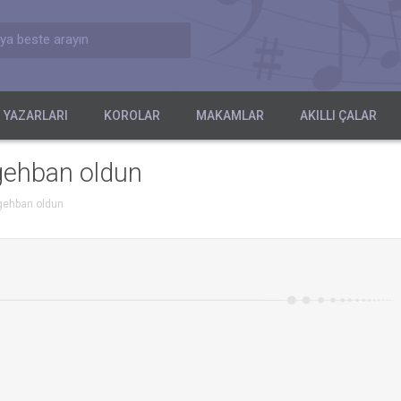
ya beste arayın
 YAZARLARI
KOROLAR
MAKAMLAR
AKILLI ÇALAR
igehban oldun
igehban oldun