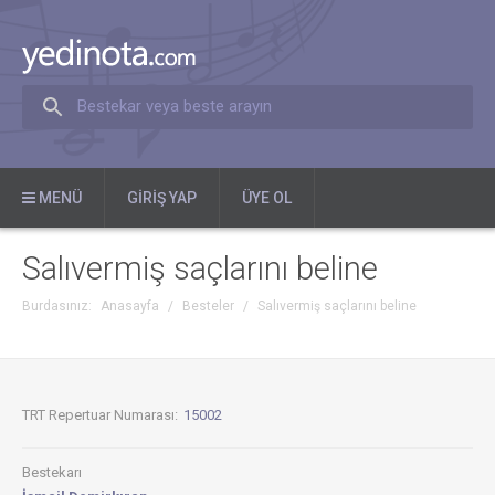
Bestekar veya beste arayın
MENÜ
GIRIŞ YAP
ÜYE OL
Salıvermiş saçlarını beline
Burdasınız:
Anasayfa
/
Besteler
/
Salıvermiş saçlarını beline
TRT Repertuar Numarası:
15002
Bestekarı