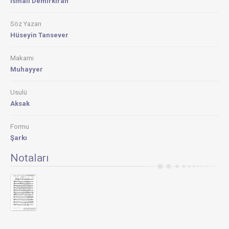
İsmail Demirkıran
Söz Yazarı
Hüseyin Tansever
Makamı
Muhayyer
Usulü
Aksak
Formu
Şarkı
Notaları