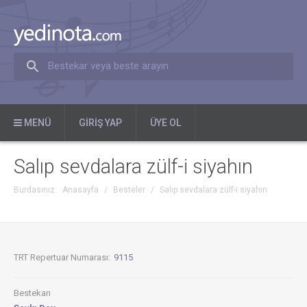
Bestekar veya beste arayın
MENÜ
GIRIŞ YAP
ÜYE OL
Salıp sevdalara zülf-i siyahın
Burdasınız:
Anasayfa
/
Besteler
/
Salıp sevdalara zülf-i siyahın
TRT Repertuar Numarası:
9115
Bestekarı