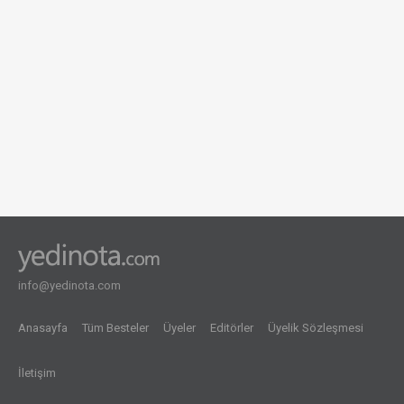
info@yedinota.com
Anasayfa
Tüm Besteler
Üyeler
Editörler
Üyelik Sözleşmesi
İletişim