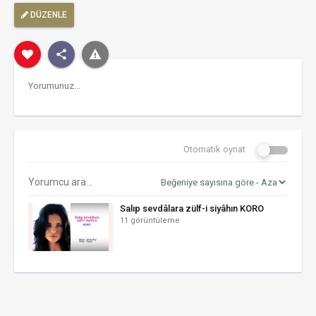
DÜZENLE
Otomatik oynat
Salıp sevdâlara zülf-i siyâhın KORO
11 görüntüleme