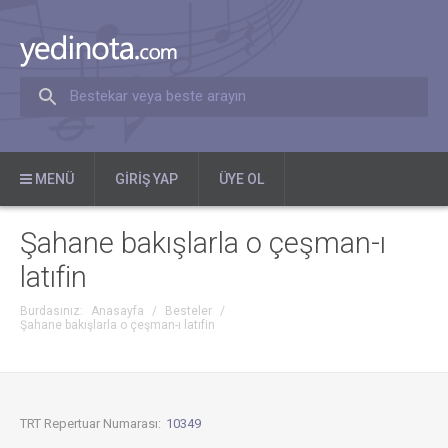
Bestekar veya beste arayın
MENÜ
GIRIŞ YAP
ÜYE OL
Şahane bakışlarla o çeşman-ı
latıfin
Burdasınız:
Anasayfa
/
Besteler
/
Şahane bakışlarla o çeşman-ı latıfin
TRT Repertuar Numarası:
10349