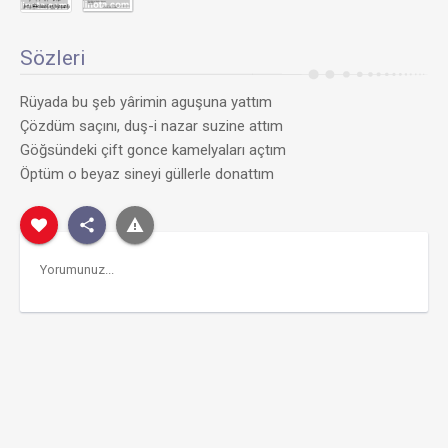
Sözleri
Rüyada bu şeb yârimin aguşuna yattım
Çözdüm saçını, duş-i nazar suzine attım
Göğsündeki çift gonce kamelyaları açtım
Öptüm o beyaz sineyi güllerle donattım