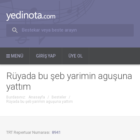
Bestekar veya beste arayın
MENÜ
GIRIŞ YAP
ÜYE OL
Rüyada bu şeb yarimin aguşuna
yattım
Burdasınız:
Anasayfa
/
Besteler
/
Rüyada bu şeb yarimin aguşuna yattım
TRT Repertuar Numarası:
8941