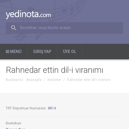
Bestekar veya beste arayın
MENÜ
GIRIŞ YAP
ÜYE OL
Rahnedar ettin dil-i vıranımı
Burdasınız:
Anasayfa
/
Besteler
/
Rahnedar ettin dil-i vıranımı
TRT Repertuar Numarası:
8814
Bestekarı