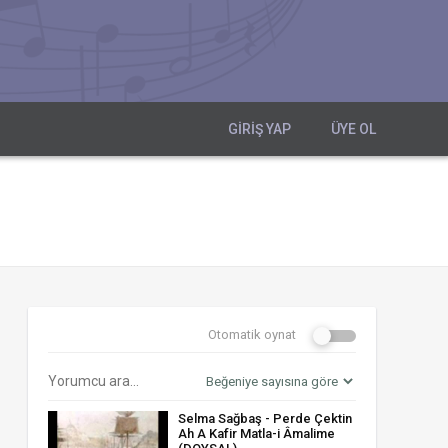
GIRIŞ YAP
ÜYE OL
Otomatik oynat
Selma Sağbaş - Perde Çektin
Ah A Kafir Matla-i Âmalime