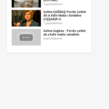
(DOYSAL)
2 görüntüleme
Selma SAĞBAŞ-Perde Çektin
Âh A Kâfir Matla-i Âmâlime
(UŞŞAK)R.G.
1 görüntüleme
Selma Sagbas - Perde çektin
ah a kafir matla i amalime
4 görüntüleme