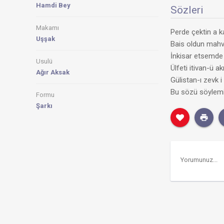
Hamdi Bey
Sözleri
Makamı
Perde çektin a k
Uşşak
Bais oldun mahvı
İnkisar etsemde
Usulü
Ülfeti itivan-ü a
Ağır Aksak
Gülistan-ı zevk 
Bu sözü söylemi
Formu
Şarkı