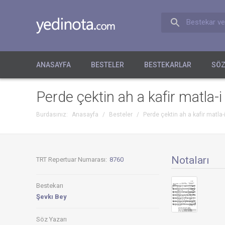
Bestekar ve
ANASAYFA
BESTELER
BESTEKARLAR
SÖZ
Perde çektin ah a kafir matla-
Burdasınız:
Anasayfa
/
Besteler
/
Perde çektin ah a kafir matla
Notaları
TRT Repertuar Numarası:
8760
Bestekarı
Şevkı Bey
Söz Yazarı