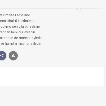
afir malta i amelime
ma ikbal-ü istikbalime
 çokmu sen gibi bir zalime
krandan beni dur eyledin
i alemden de mahcur eyledin
ye hamdiyi mecnur eyledin