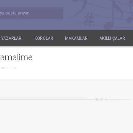
ya beste arayın
 YAZARLARI
KOROLAR
MAKAMLAR
AKILLI ÇALAR
i amalime
-i amalime