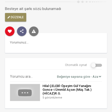
Besteye ait şarkı sözü bulunamadı
DÜZENLE
Otomatik oynat
Hilal ÇELEBİ-Öpeyim Gül Yanağını
Gonce-i Ümmîd Açsın (Müş.Tak.)
(HİCAZ)R.G.
5 görüntüleme