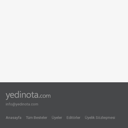
info@yedinota.com
Anasayfa
Tüm Besteler
Üyeler
Editörler
Üyelik Sözleşmesi