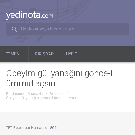
Bestekar veya beste arayın
MENÜ
GIRIŞ YAP
ÜYE OL
Öpeyim gül yanağını gonce-i
ümmıd açsın
Burdasınız:
Anasayfa
/
Besteler
/
Öpeyim gül yanağını gonce-i ümmıd açsın
TRT Repertuar Numarası:
8644