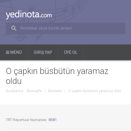
Bestekar veya beste arayın
MENÜ
GIRIŞ YAP
ÜYE OL
O çapkın büsbütün yaramaz
oldu
Burdasınız:
Anasayfa
/
Besteler
/
O çapkın büsbütün yaramaz oldu
TRT Repertuar Numarası:
8381