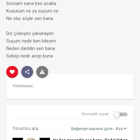
Sorsam sana ben acaba
Kusurum ne ya suçum ne
Ne olur söyle sen bana
Diz çökeyim yalvarayım
Suçum nedir ben bileyim
Neden darıldın sen bana
Sebep nedir acep buna
Otomatik oynat