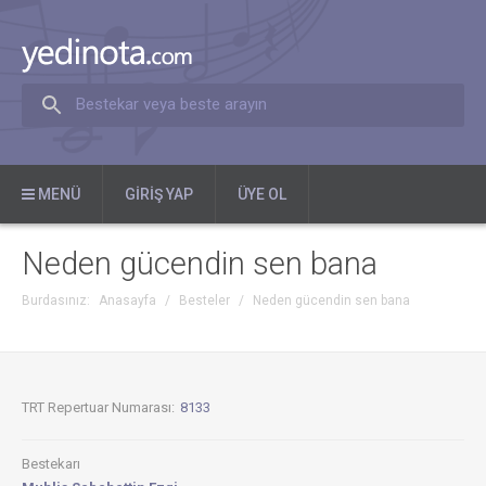
Bestekar veya beste arayın
MENÜ
GIRIŞ YAP
ÜYE OL
Neden gücendin sen bana
Burdasınız:
Anasayfa
/
Besteler
/
Neden gücendin sen bana
TRT Repertuar Numarası:
8133
Bestekarı