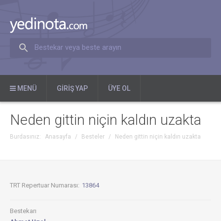
Bestekar veya beste arayın
MENÜ
GIRIŞ YAP
ÜYE OL
Neden gittin niçin kaldın uzakta
Burdasınız:
Anasayfa
/
Besteler
/
Neden gittin niçin kaldın uzakta
TRT Repertuar Numarası:
13864
Bestekarı