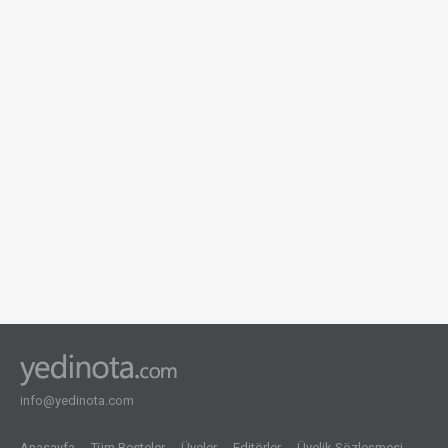
info@yedinota.com
Anasayfa
Tüm Besteler
Üyeler
Editörler
Üyelik Sözleşmesi