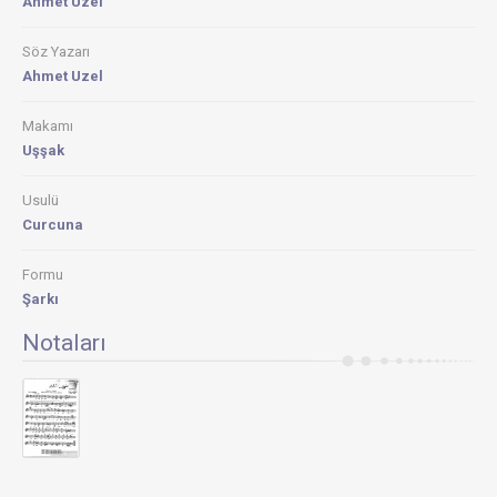
Ahmet Uzel
Söz Yazarı
Ahmet Uzel
Makamı
Uşşak
Usulü
Curcuna
Formu
Şarkı
Notaları