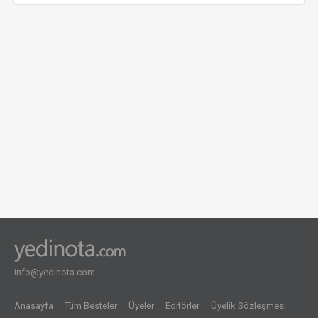
info@yedinota.com
Anasayfa
Tüm Besteler
Üyeler
Editörler
Üyelik Sözleşmesi