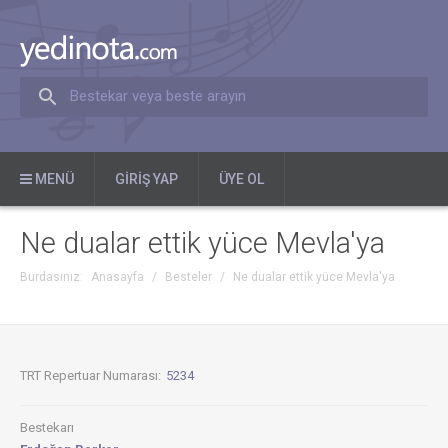
Bestekar veya beste arayın
MENÜ
GIRIŞ YAP
ÜYE OL
Ne dualar ettik yüce Mevla'ya
Burdasınız:
Anasayfa
/
Besteler
/
Ne dualar ettik yüce Mevla'ya
TRT Repertuar Numarası:
5234
Bestekarı