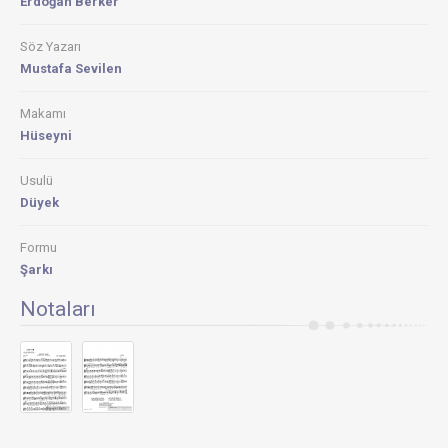
Erdoğan Berker
Söz Yazarı
Mustafa Sevilen
Makamı
Hüseyni
Usulü
Düyek
Formu
Şarkı
Notaları