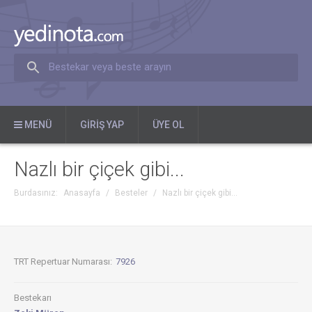
Bestekar veya beste arayın
MENÜ
GIRIŞ YAP
ÜYE OL
Nazlı bir çiçek gibi...
Burdasınız:
Anasayfa
/
Besteler
/
Nazlı bir çiçek gibi...
TRT Repertuar Numarası:
7926
Bestekarı