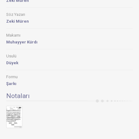
Zeki Müren
Söz Yazarı
Zeki Müren
Makamı
Muhayyer Kürdı
Usulü
Düyek
Formu
Şarkı
Notaları