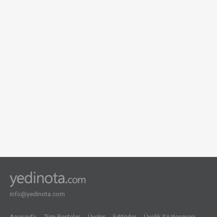
info@yedinota.com
Anasayfa
Tüm Besteler
Üyeler
Editörler
Üyelik Sözleşmesi