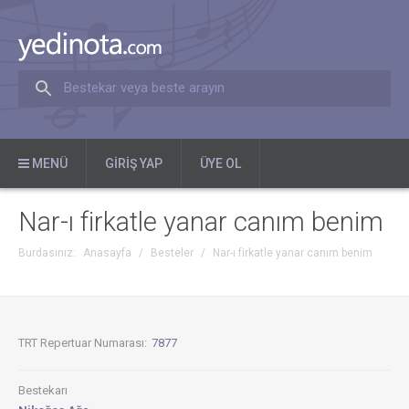
Bestekar veya beste arayın
MENÜ
GIRIŞ YAP
ÜYE OL
Nar-ı firkatle yanar canım benim
Burdasınız:
Anasayfa
/
Besteler
/
Nar-ı firkatle yanar canım benim
TRT Repertuar Numarası:
7877
Bestekarı