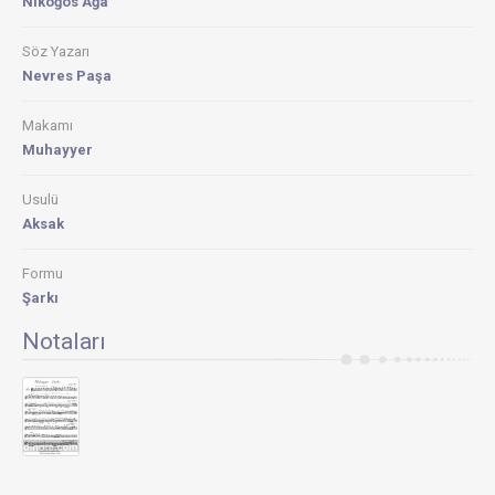
Nikoğos Ağa
Söz Yazarı
Nevres Paşa
Makamı
Muhayyer
Usulü
Aksak
Formu
Şarkı
Notaları