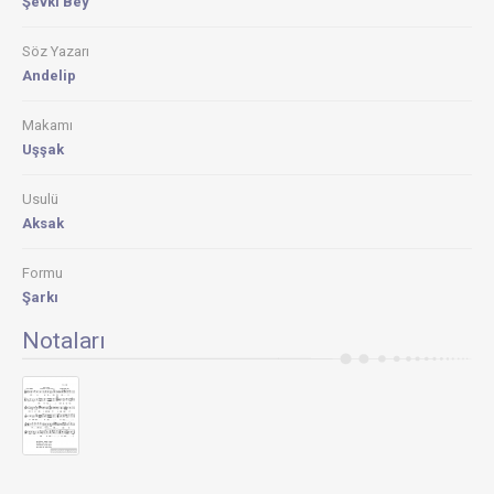
Şevkı Bey
Söz Yazarı
Andelip
Makamı
Uşşak
Usulü
Aksak
Formu
Şarkı
Notaları