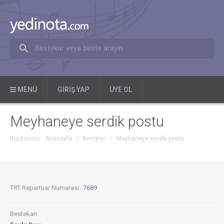
Bestekar veya beste arayın
MENÜ
GIRIŞ YAP
ÜYE OL
Meyhaneye serdik postu
Burdasınız:
Anasayfa
/
Besteler
/
Meyhaneye serdik postu
TRT Repertuar Numarası:
7689
Bestekarı