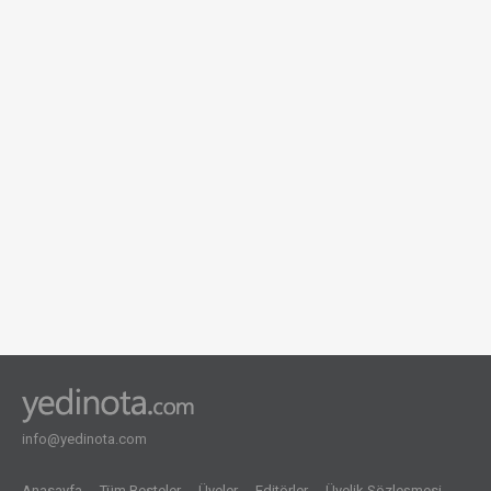
info@yedinota.com
Anasayfa
Tüm Besteler
Üyeler
Editörler
Üyelik Sözleşmesi