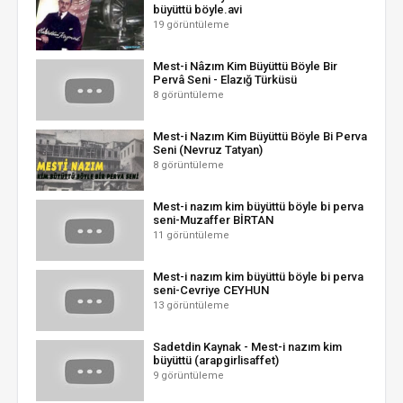
büyüttü böyle.avi
19 görüntüleme
Mest-i Nâzım Kim Büyüttü Böyle Bir
Pervâ Seni - Elazığ Türküsü
8 görüntüleme
Mest-i Nazım Kim Büyüttü Böyle Bi Perva
Seni (Nevruz Tatyan)
8 görüntüleme
Mest-i nazım kim büyüttü böyle bi perva
seni-Muzaffer BİRTAN
11 görüntüleme
Mest-i nazım kim büyüttü böyle bi perva
seni-Cevriye CEYHUN
13 görüntüleme
Sadetdin Kaynak - Mest-i nazım kim
büyüttü (arapgirlisaffet)
9 görüntüleme