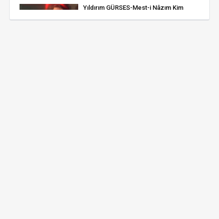
Yıldırım GÜRSES-Mest-i Nâzım Kim
Büyüttü Böyle Bî Pervâ Seni
(NİŞABUREK)R.G.
15 görüntüleme
1041-YILDIRIM GÜRSES(NETTE İLK)-
MEST-İ NÂZIM KİM BÜYÜTTÜ BÖYLE BÎ-
PERVA SENİ
5 görüntüleme
Eliz AVAROĞLU-Mest-i Nâzım Kim
Büyüttü Böyle Bî Pervâ Seni
(NİŞABUREK)R.G.
7 görüntüleme
Cevriye Ceyhun - Mest-i nâzım kim
büyüttü böyle bî-perva seni
9 görüntüleme