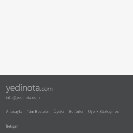
info@yedinota.com
Anasayfa
Tüm Besteler
Üyeler
Editörler
Üyelik Sözleşmesi
İletişim