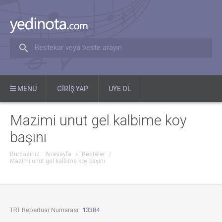
Bestekar veya beste arayın
MENÜ
GIRIŞ YAP
ÜYE OL
Mazimi unut gel kalbime koy
başını
Burdasınız:
Anasayfa
/
Besteler
/
Mazimi unut gel kalbime koy başını
TRT Repertuar Numarası:
13384