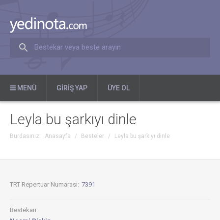
Bestekar veya beste arayın
MENÜ
GIRIŞ YAP
ÜYE OL
Leyla bu şarkıyı dinle
Burdasınız:
Anasayfa
/
Besteler
/
Leyla bu şarkıyı dinle
TRT Repertuar Numarası:
7391
Bestekarı