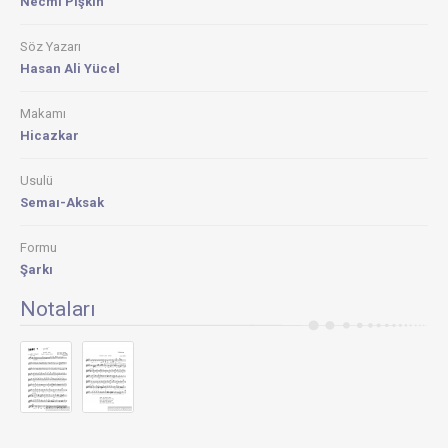
Necmi Pişkin
Söz Yazarı
Hasan Ali Yücel
Makamı
Hicazkar
Usulü
Semaı-Aksak
Formu
Şarkı
Notaları