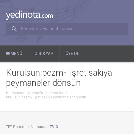
Bestekar veya beste arayın
MENÜ
GIRIŞ YAP
ÜYE OL
Kurulsun bezm-i işret sakıya
peymaneler dönsün
Burdasınız:
Anasayfa
/
Besteler
/
Kurulsun bezm-i işret sakıya peymaneler dönsün
TRT Repertuar Numarası:
7313