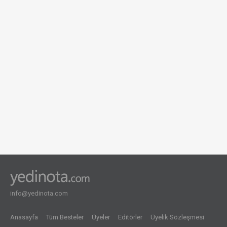
info@yedinota.com
Anasayfa
Tüm Besteler
Üyeler
Editörler
Üyelik Sözleşmesi