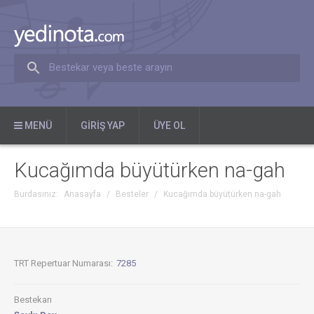
Bestekar veya beste arayın
MENÜ
GIRIŞ YAP
ÜYE OL
Kucağımda büyütürken na-gah
Burdasınız:
Anasayfa
/
Besteler
/
Kucağımda büyütürken na-gah
TRT Repertuar Numarası:
7285
Bestekarı