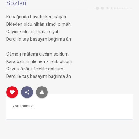
Sözleri
Kucağımda büyütürken nâgâh
Dîdeden oldu nihân şimdi o mâh
Câyini kıldı ecel hâk-i siyah
Derd ile taş basayım bağrıma âh
Câme-i mâtemi giydim soldum
Kara bahtım ile hem- renk oldum
Cevr ü âzâr-ı felekle doldum
Derd ile taş basayım bağrıma âh