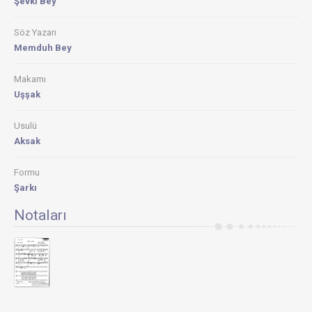
Şevkı Bey
Söz Yazarı
Memduh Bey
Makamı
Uşşak
Usulü
Aksak
Formu
Şarkı
Notaları