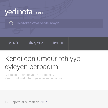
Bestekar veya beste arayın
MENÜ
GIRIŞ YAP
ÜYE OL
Kendi gönlümdür tehiyye
eyleyen berbadımı
Burdasınız:
Anasayfa
/
Besteler
/
Kendi gönlümdür tehiyye eyleyen berbadımı
TRT Repertuar Numarası:
7107