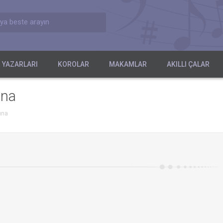
ya beste arayın
 YAZARLARI
KOROLAR
MAKAMLAR
AKILLI ÇALAR
ına
ına