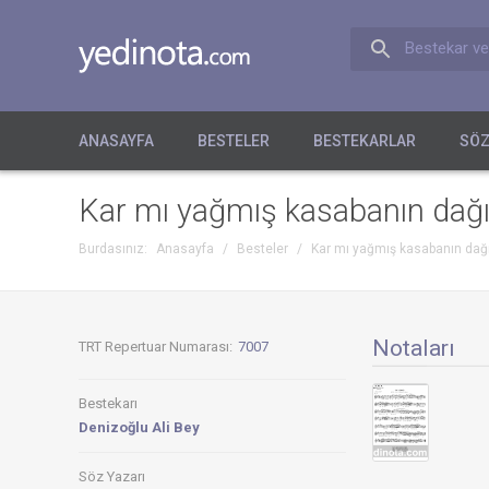
Bestekar ve
ANASAYFA
BESTELER
BESTEKARLAR
SÖZ
Kar mı yağmış kasabanın dağ
Burdasınız:
Anasayfa
/
Besteler
/
Kar mı yağmış kasabanın dağ
Notaları
TRT Repertuar Numarası:
7007
Bestekarı
Denizoğlu Ali Bey
Söz Yazarı