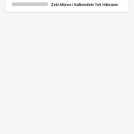
Zeki Müren | Kalbimdeki Tek Hâtıranın
Rengi Solarken
0 görüntüleme
Kalbimdeki tek hatıranın rengi solarken-
Vedat Çetinkaya
2 görüntüleme
Zeki Müren & Kalbimdeki Tek Hatıranın
Rengi Solarken (KARCIĞÂR)
0 görüntüleme
Vedat Çetinkaya - Kalbimdeki tek
hâtıranın rengi solarken
0 görüntüleme