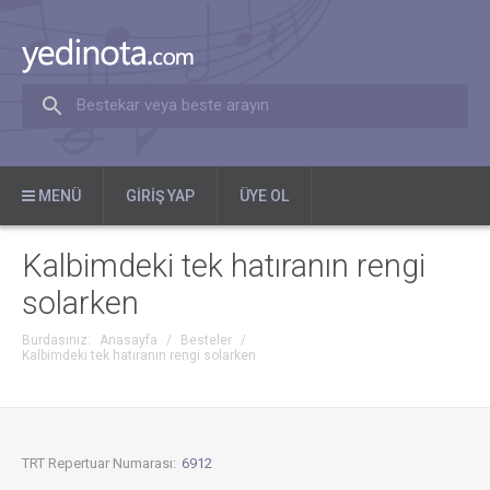
Bestekar veya beste arayın
MENÜ
GIRIŞ YAP
ÜYE OL
Kalbimdeki tek hatıranın rengi
solarken
Burdasınız:
Anasayfa
/
Besteler
/
Kalbimdeki tek hatıranın rengi solarken
TRT Repertuar Numarası:
6912