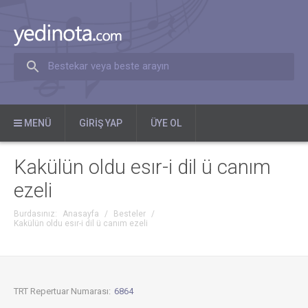
Bestekar veya beste arayın
MENÜ
GIRIŞ YAP
ÜYE OL
Kakülün oldu esır-i dil ü canım
ezeli
Burdasınız:
Anasayfa
/
Besteler
/
Kakülün oldu esır-i dil ü canım ezeli
TRT Repertuar Numarası:
6864