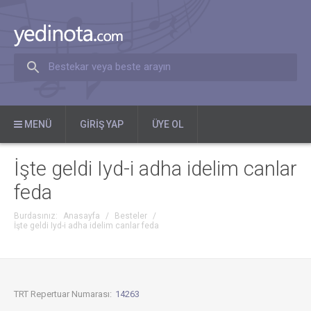
Bestekar veya beste arayın
MENÜ
GIRIŞ YAP
ÜYE OL
İşte geldi Iyd-i adha idelim canlar
feda
Burdasınız:
Anasayfa
/
Besteler
/
İşte geldi Iyd-i adha idelim canlar feda
TRT Repertuar Numarası:
14263