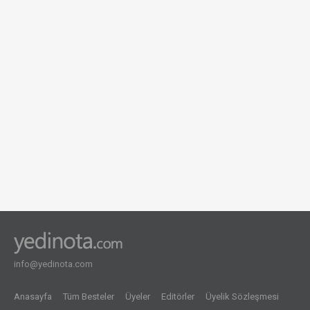
info@yedinota.com
Anasayfa
Tüm Besteler
Üyeler
Editörler
Üyelik Sözleşmesi