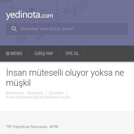
Bestekar veya beste arayın
MENÜ
GIRIŞ YAP
ÜYE OL
İnsan müteselli oluyor yoksa ne
müşkil
Burdasınız:
Anasayfa
/
Besteler
/
İnsan müteselli oluyor yoksa ne müşkil
TRT Repertuar Numarası:
6710