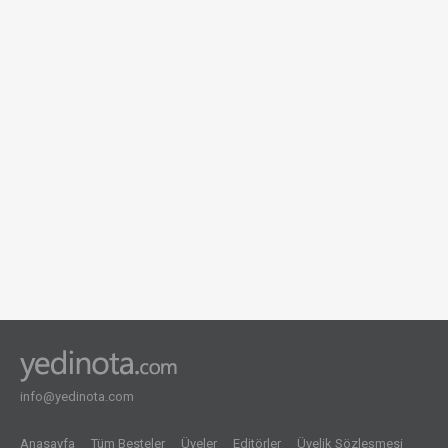
info@yedinota.com
Anasayfa
Tüm Besteler
Üyeler
Editörler
Üyelik Sözleşmesi