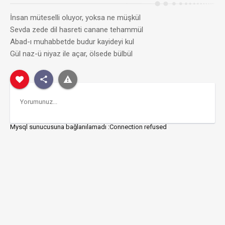
İnsan müteselli oluyor, yoksa ne müşkül
Sevda zede dil hasreti canane tehammül
Abad-ı muhabbetde budur kayideyi kul
Gül naz-ü niyaz ile açar, ölsede bülbül
Mysql sunucusuna bağlanılamadı :Connection refused