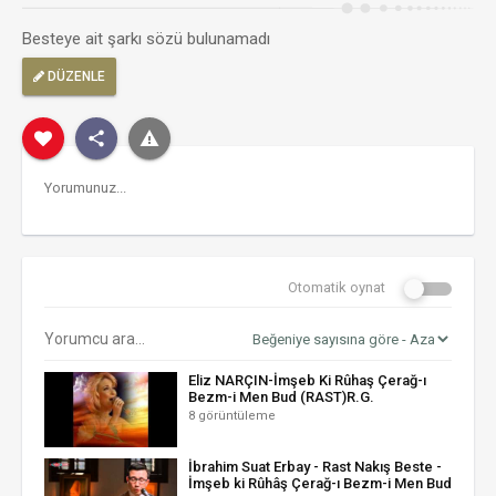
Besteye ait şarkı sözü bulunamadı
DÜZENLE
Otomatik oynat
Eliz NARÇIN-İmşeb Ki Rûhaş Çerağ-ı
Bezm-i Men Bud (RAST)R.G.
8 görüntüleme
İbrahim Suat Erbay - Rast Nakış Beste -
İmşeb ki Rûhâş Çerağ-ı Bezm-i Men Bud