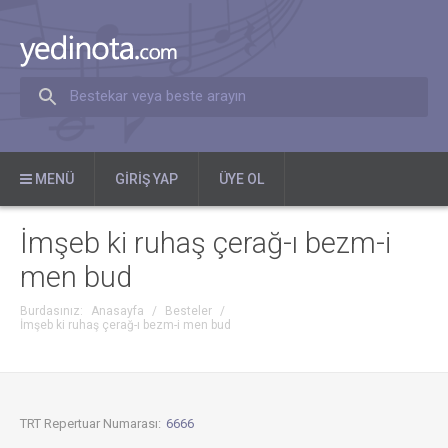
Bestekar veya beste arayın
MENÜ
GIRIŞ YAP
ÜYE OL
İmşeb ki ruhaş çerağ-ı bezm-i
men bud
Burdasınız:
Anasayfa
/
Besteler
/
İmşeb ki ruhaş çerağ-ı bezm-i men bud
TRT Repertuar Numarası:
6666