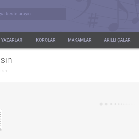
ya beste arayın
 YAZARLARI
KOROLAR
MAKAMLAR
AKILLI ÇALAR
ısın
ısın