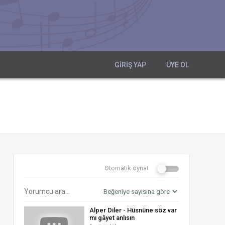
GIRIŞ YAP
ÜYE OL
Otomatik oynat
Alper Diler - Hüsnüne söz var
mı gâyet anlısın