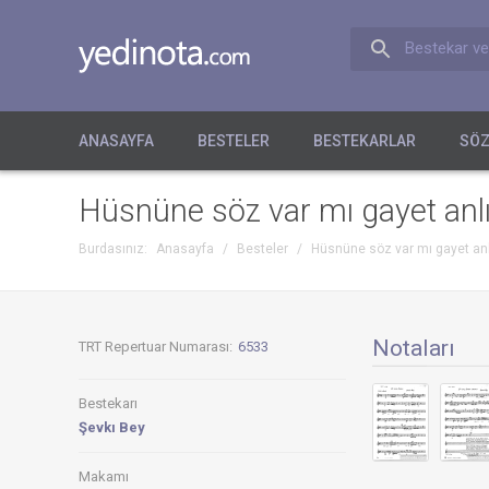
Bestekar ve
ANASAYFA
BESTELER
BESTEKARLAR
SÖZ
Hüsnüne söz var mı gayet anl
Burdasınız:
Anasayfa
/
Besteler
/
Hüsnüne söz var mı gayet anl
Notaları
TRT Repertuar Numarası:
6533
Bestekarı
Şevkı Bey
Makamı