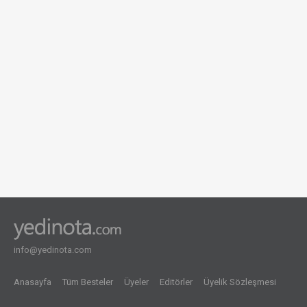
info@yedinota.com
Anasayfa
Tüm Besteler
Üyeler
Editörler
Üyelik Sözleşmesi