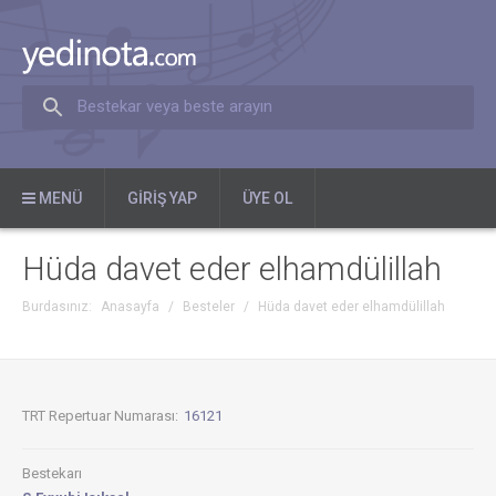
Bestekar veya beste arayın
MENÜ
GIRIŞ YAP
ÜYE OL
Hüda davet eder elhamdülillah
Burdasınız:
Anasayfa
/
Besteler
/
Hüda davet eder elhamdülillah
TRT Repertuar Numarası:
16121
Bestekarı