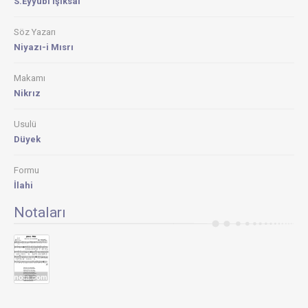
S.Eyyubi Işıksal
Söz Yazarı
Niyazı-i Mısrı
Makamı
Nikrız
Usulü
Düyek
Formu
İlahi
Notaları