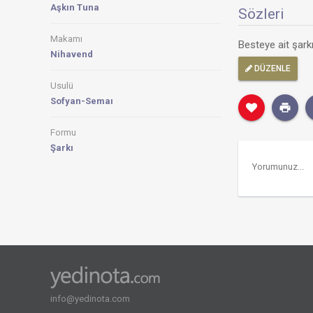
Aşkın Tuna
Sözleri
Makamı
Besteye ait şar
Nihavend
DÜZENLE
Usulü
Sofyan-Semaı
Formu
Şarkı
info@yedinota.com