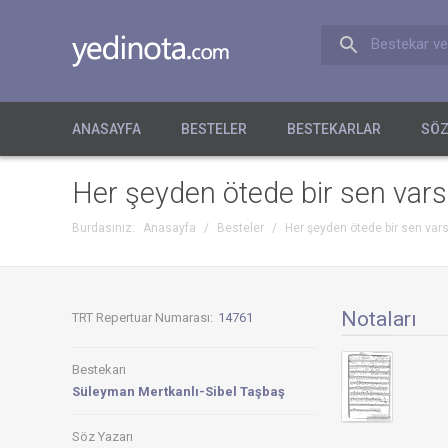
Bestekar ve
ANASAYFA
BESTELER
BESTEKARLAR
SÖZ
Her şeyden ötede bir sen vars
Burdasınız:
Anasayfa
/
Besteler
/
Her şeyden ötede bir sen vars
Notaları
TRT Repertuar Numarası:
14761
Bestekarı
Süleyman Mertkanlı-Sibel Taşbaş
Söz Yazarı