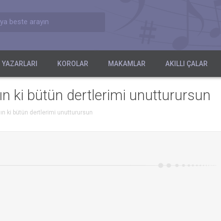
ya beste arayın
 YAZARLARI
KOROLAR
MAKAMLAR
AKILLI ÇALAR
ın ki bütün dertlerimi unutturursun
ın ki bütün dertlerimi unutturursun