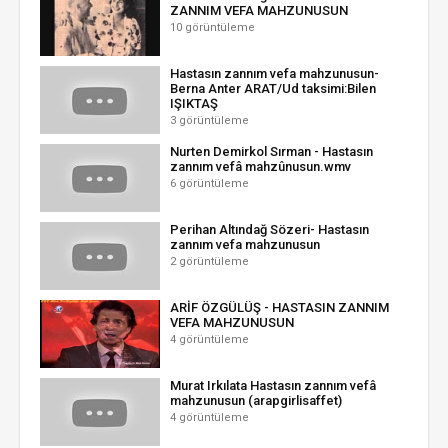
ZANNIM VEFA MAHZUNUSUN
10 görüntüleme
Hastasın zannım vefa mahzunusun-
Berna Anter ARAT/Ud taksimi:Bilen
IŞIKTAŞ
3 görüntüleme
Nurten Demirkol Sırman - Hastasın
zannım vefâ mahzûnusun.wmv
6 görüntüleme
Perihan Altındağ Sözeri- Hastasın
zannım vefa mahzunusun
2 görüntüleme
ARİF ÖZGÜLÜŞ - HASTASIN ZANNIM
VEFA MAHZUNUSUN
4 görüntüleme
Murat Irkılata Hastasın zannım vefâ
mahzunusun (arapgirlisaffet)
4 görüntüleme