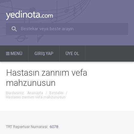
Bestekar veya beste arayın
MENÜ
GIRIŞ YAP
ÜYE OL
Hastasın zannım vefa
mahzunusun
Burdasınız:
Anasayfa
/
Besteler
/
Hastasın zannım vefa mahzunusun
TRT Repertuar Numarası:
6078