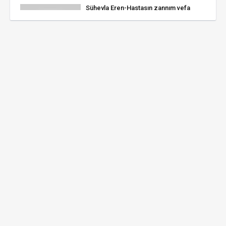
Süheyla Eren-Hastasın zannım vefa
mahzunusun
4 görüntüleme
Hastasın zannım vefa mahzunusun -
octavemusicacademy
4 görüntüleme
Recep Birgit Hastasın zannım vefâ
mahzunusun
2 görüntüleme
Hilal ÇELEBİ-Hastasın Zannım Vefâ
Mahzûnusun (UŞŞAK)R.G.
2 görüntüleme