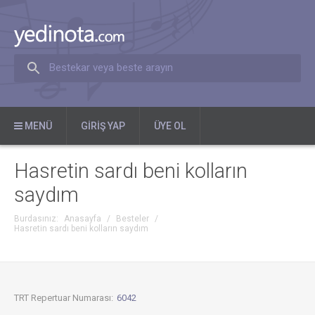
Bestekar veya beste arayın
MENÜ
GIRIŞ YAP
ÜYE OL
Hasretin sardı beni kolların
saydım
Burdasınız:
Anasayfa
/
Besteler
/
Hasretin sardı beni kolların saydım
TRT Repertuar Numarası:
6042