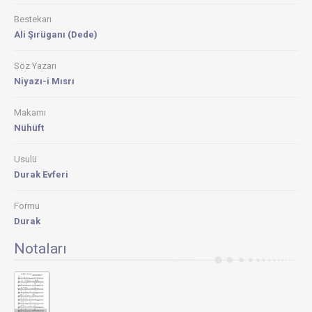
Bestekarı
Ali Şırüganı (Dede)
Söz Yazarı
Niyazı-i Mısrı
Makamı
Nühüft
Usulü
Durak Evferi
Formu
Durak
Notaları