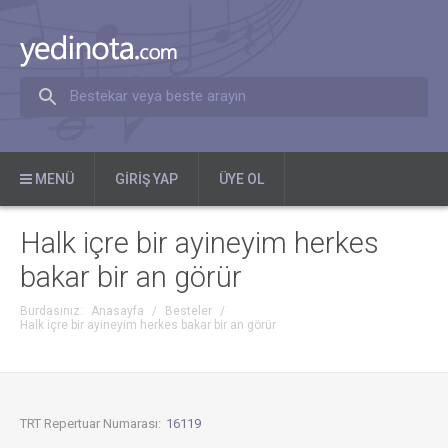
Bestekar veya beste arayın
MENÜ
GIRIŞ YAP
ÜYE OL
Halk içre bir ayineyim herkes
bakar bir an görür
Burdasınız:
Anasayfa
/
Besteler
/
Halk içre bir ayineyim herkes bakar bir an görür
TRT Repertuar Numarası:
16119