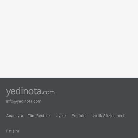
info@yedinota.com
Anasayfa
Tüm Besteler
Üyeler
Editörler
Üyelik Sözleşmesi
İletişim