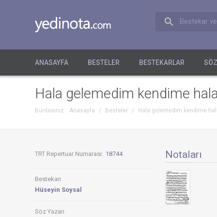
Bestekar ve
ANASAYFA
BESTELER
BESTEKARLAR
SÖZ
Hala gelemedim kendime hal
Burdasınız:
Anasayfa
/
Besteler
/
Hala gelemedim kendime hal
Notaları
TRT Repertuar Numarası:
18744
Bestekarı
Hüseyin Soysal
Söz Yazarı