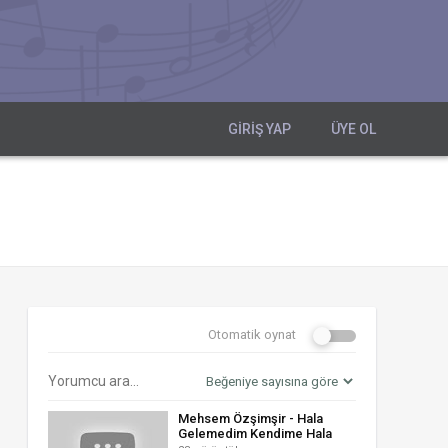
GIRIŞ YAP
ÜYE OL
Otomatik oynat
Mehsem Özşimşir - Hala
Gelemedim Kendime Hala