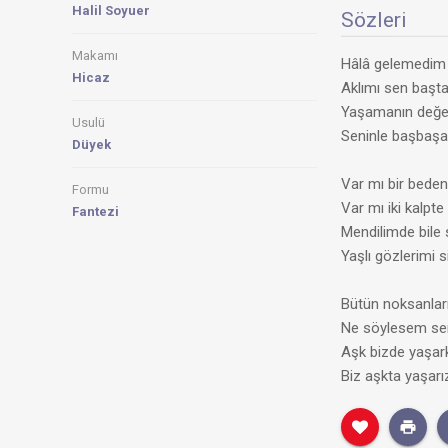
Halil Soyuer
Sözleri
Makamı
Hâlâ gelemedim
Hicaz
Aklımı sen başta
Yaşamanın değe
Usulü
Seninle başbaşa
Düyek
Var mı bir beden
Formu
Var mı iki kalpt
Fantezi
Mendilimde bile
Yaşlı gözlerimi s
Bütün noksanla
Ne söylesem se
Aşk bizde yaşar
Biz aşkta yaşarı