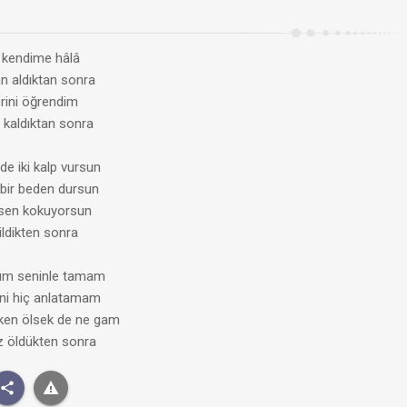
 kendime hâlâ
n aldıktan sonra
rini öğrendim
 kaldıktan sonra
de iki kalp vursun
e bir beden dursun
 sen kokuyorsun
ildikten sonra
rım seninle tamam
ni hiç anlatamam
ken ölsek de ne gam
z öldükten sonra