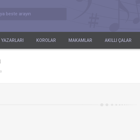
ya beste arayın
 YAZARLARI
KOROLAR
MAKAMLAR
AKILLI ÇALAR
a
a